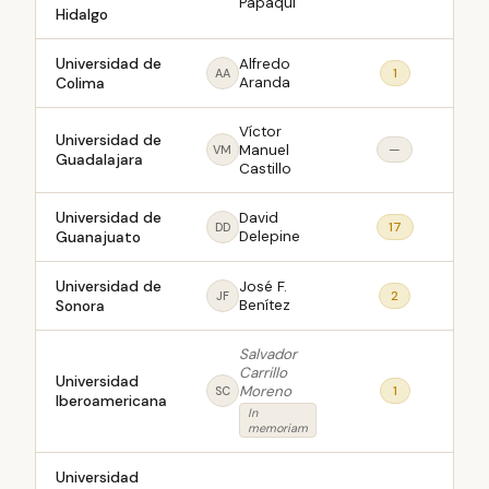
Papaqui
Hidalgo
Universidad de
Alfredo
1
AA
Colima
Aranda
Víctor
Universidad de
Manuel
—
VM
Guadalajara
Castillo
Universidad de
David
17
DD
Guanajuato
Delepine
Universidad de
José F.
2
JF
Sonora
Benítez
Salvador
Carrillo
Universidad
Moreno
1
SC
Iberoamericana
In
memoriam
Universidad