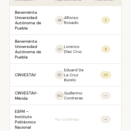
Benemérita
Universidad
Alfonso
3
AR
Autónoma de
Rosado
Puebla
Benemérita
Universidad
Lorenzo
8
LD
Autónoma de
Díaz Cruz
Puebla
Eduard De
CINVESTAV
La Cruz
25
ED
Burelo
CINVESTAV-
Guillermo
—
GC
Mérida
Contreras
ESFM –
Instituto
Por confirmar
—
Politécnico
Nacional